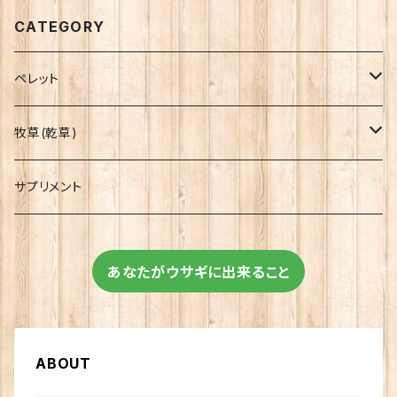
CATEGORY
ペレット
OXBOW
牧草(乾草)
イースター
OXBOW
サプリメント
イースター
あなたがウサギに出来ること
ABOUT