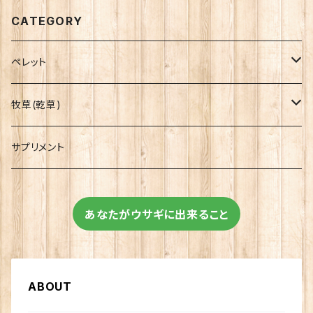
CATEGORY
ペレット
OXBOW
牧草(乾草)
イースター
OXBOW
サプリメント
イースター
あなたがウサギに出来ること
ABOUT