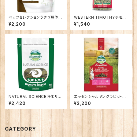
ベッツセレクションうさぎ用体力
WESTERN TIMOTHYチモシ
ケア1kg(成長期、妊娠、授乳期
ー425g(大人用牧草)
¥2,200
¥1,540
用ペレット)
NATURAL SCIENCE消化サポ
エッセンシャルヤングラビットフ
ート
ード2.25kg(成長期用ペレット)
¥2,420
¥2,200
CATEGORY