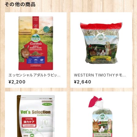
その他の商品
エッセンシャルアダルトラビット
WESTERN TIMOTHYチモシ
フード2.25kg(大人用ペレット)
ー1.134kg(大人用牧草) OXBO
¥2,200
¥2,640
OXBOW
W