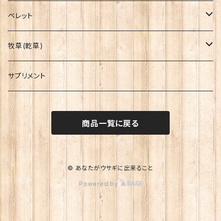
ペレット
OXBOW
牧草(乾草)
イースター
OXBOW
サプリメント
イースター
商品一覧に戻る
© あなたがウサギに出来ること
Powered by